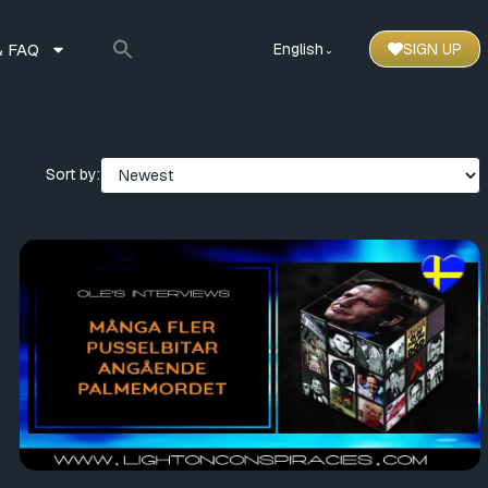
 FAQ
English
SIGN UP
⌃
Sort by: