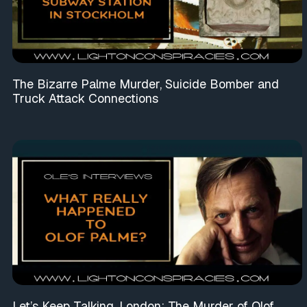
The Bizarre Palme Murder, Suicide Bomber and
Truck Attack Connections
Let’s Keep Talking, London: The Murder of Olof